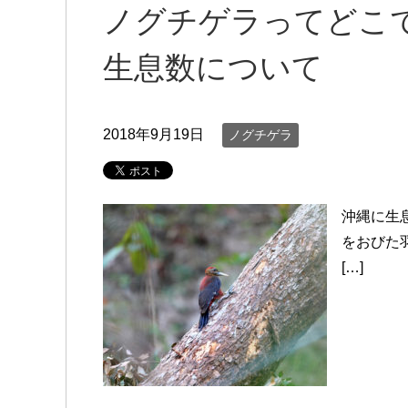
ノグチゲラってどこ
生息数について
2018年9月19日
ノグチゲラ
沖縄に生
をおびた
[…]