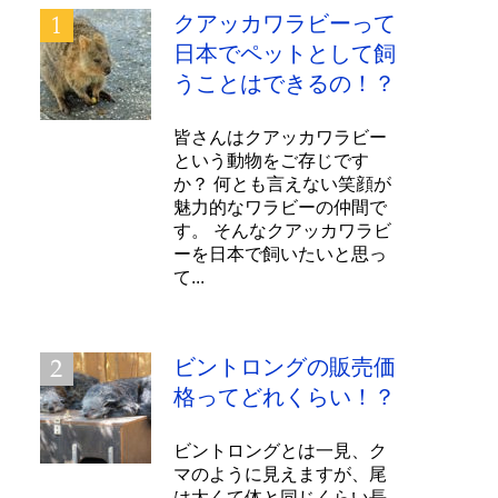
クアッカワラビーって
日本でペットとして飼
うことはできるの！？
皆さんはクアッカワラビー
という動物をご存じです
か？ 何とも言えない笑顔が
魅力的なワラビーの仲間で
す。 そんなクアッカワラビ
ーを日本で飼いたいと思っ
て...
ビントロングの販売価
格ってどれくらい！？
ビントロングとは一見、ク
マのように見えますが、尾
は太くて体と同じくらい長