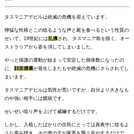
タスマニアデビルは絶滅の危機を迎えています。
獰猛な性格とこの唸るような声と屍を食べるという性質の
せいで、19世紀には
乱獲
され、タスマニア島を除く、オー
ストラリアから姿を消してしまいました。
やっと保護の運動が始まって安定した個体数になったの
に、
顔面腫瘍
が発生しまたもや絶滅の危機にさらされてし
まいます。
タスマニアデビルは気性が荒いですが、自分より大きなも
のや強い相手には臆病です。
せいぜい唸り声を上げて威嚇するだけです。
しかし、入植したばかりの住民にとっては真夜中に唸るよ
うな声を聴き、その声の主が家畜を襲う音がするだけで、