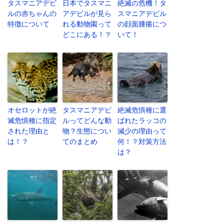
タスマニアデビ
日本でタスマニ
絶滅の危機！タ
ルの赤ちゃんの
アデビルが見ら
スマニアデビル
特徴について
れる動物園って
の顔面腫瘍につ
どこにある！？
いて！
オセロットが絶
タスマニアデビ
絶滅危惧種に選
滅危惧種に指定
ルってどんな動
ばれたラッコの
された理由と
物？生態につい
減少の理由って
は！？
てのまとめ
何！？対策方法
は？