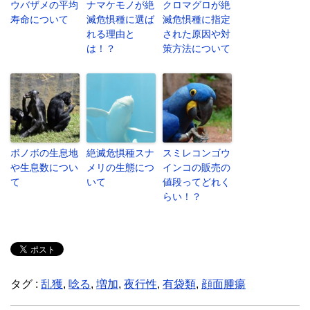
ウバザメの平均
ナマケモノが絶
クロマグロが絶
寿命について
滅危惧種に選ば
滅危惧種に指定
れる理由と
された原因や対
は！？
策方法について
ボノボの生息地
絶滅危惧種スナ
スミレコンゴウ
や生息数につい
メリの生態につ
インコの販売の
て
いて
値段ってどれく
らい！？
タグ :
乱獲
,
唸る
,
増加
,
夜行性
,
有袋類
,
顔面腫瘍