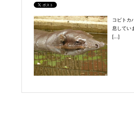
コビトカ
息してい
[…]