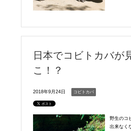
日本でコビトカバが
こ！？
2018年9月24日
コビトカバ
野生のコ
出来なく