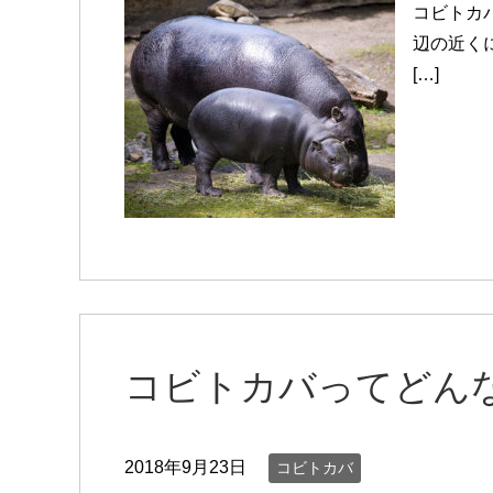
コビトカ
辺の近く
[…]
コビトカバってどん
2018年9月23日
コビトカバ