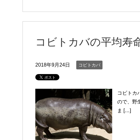
コビトカバの平均寿
2018年9月24日
コビトカバ
コビトカ
ので、野
ま […]