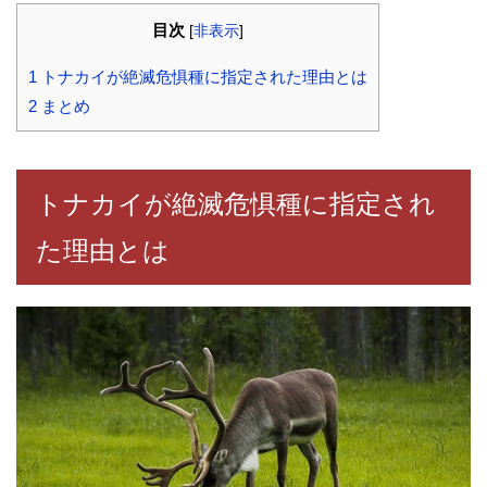
目次
[
非表示
]
1
トナカイが絶滅危惧種に指定された理由とは
2
まとめ
トナカイが絶滅危惧種に指定され
た理由とは