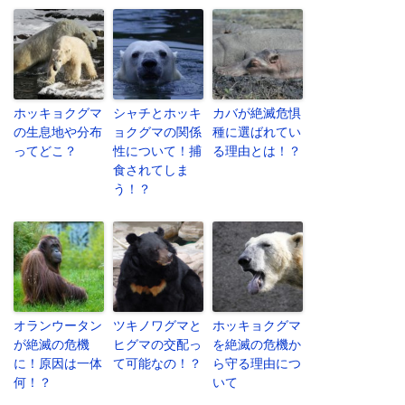
ホッキョクグマ
シャチとホッキ
カバが絶滅危惧
の生息地や分布
ョクグマの関係
種に選ばれてい
ってどこ？
性について！捕
る理由とは！？
食されてしま
う！？
オランウータン
ツキノワグマと
ホッキョクグマ
が絶滅の危機
ヒグマの交配っ
を絶滅の危機か
に！原因は一体
て可能なの！？
ら守る理由につ
何！？
いて