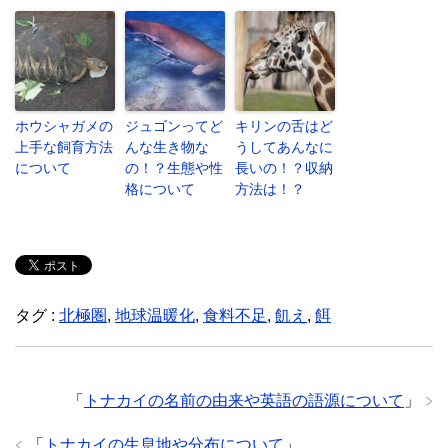
ホウシャガメの
ジュゴンってど
キリンの舌はど
上手な飼育方法
んな生き物な
うしてあんなに
について
の！？生態や性
長いの！？収納
格について
方法は！？
タグ :
北極圏
,
地球温暖化
,
食料不足
,
飢え
,
餌
「
トナカイの名前の由来や英語の語源について
」
「
トナカイの生息地や分布について
」