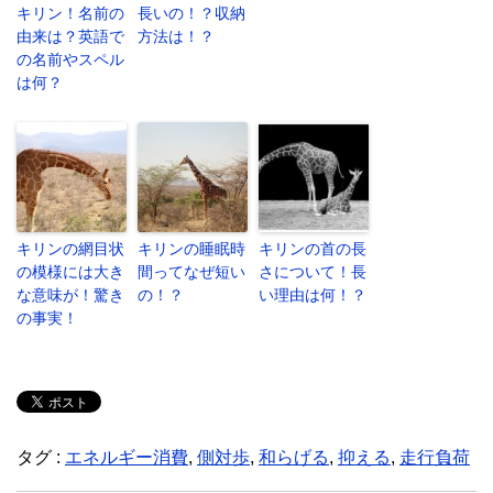
キリン！名前の
長いの！？収納
由来は？英語で
方法は！？
の名前やスペル
は何？
キリンの網目状
キリンの睡眠時
キリンの首の長
の模様には大き
間ってなぜ短い
さについて！長
な意味が！驚き
の！？
い理由は何！？
の事実！
タグ :
エネルギー消費
,
側対歩
,
和らげる
,
抑える
,
走行負荷