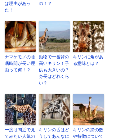
は理由があっ
の！？
た！
ナマケモノの睡
動物で一番背の
キリンに角があ
眠時間が長い理
高いキリン！子
る意味とは？
由って何！？
供も大きいの？
身長はどれくら
い？
一度は間近で見
キリンの舌はど
キリンの蹄の数
てみたい人気の
うしてあんなに
や特徴について